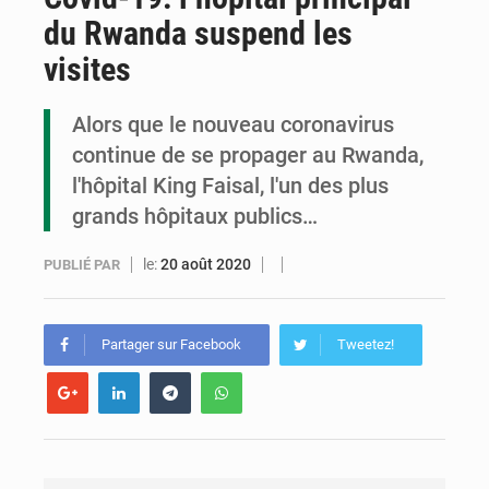
du Rwanda suspend les
Congo : la Grande foire agricole pour renforcer la souveraineté alimentaire
visites
Congo-RDC : Brazzaville et Kinshasa renforcent leur coopération en faveur de la jeunesse
Alors que le nouveau coronavirus
Le Congo se dote d’un programme national pour valoriser les produits forestiers non ligneux
continue de se propager au Rwanda,
l'hôpital King Faisal, l'un des plus
grands hôpitaux publics…
le:
20 août 2020
PUBLIÉ PAR
Partager sur Facebook
Tweetez!