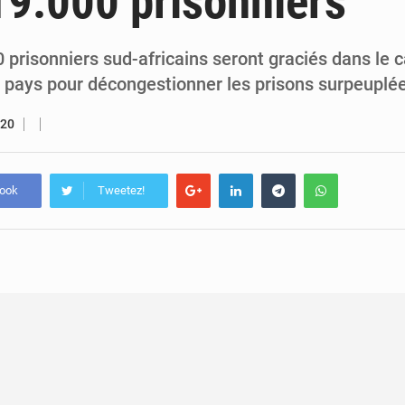
19.000 prisonniers
5 août 2026
Assassinat de l’entrepreneur sportif Vally Amisi : le principal sus
5 août 2026
Compétitions africaines : la CAF ferme la porte à l’AC Lé
prisonniers sud-africains seront graciés dans le c
e pays pour décongestionner les prisons surpeuplé
020
book
Tweetez!