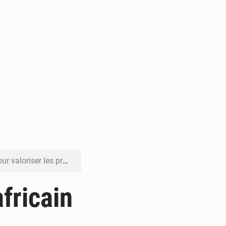
its forestiers non ligneux
rer les investissements
fricain
o sa feuille de route