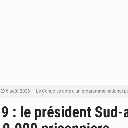
6 août 2026
Le Congo se dote d’un programme national pour valoriser les produ
5 août 2026
Congo-Électricité : la BAD renforce son appui pour accélé
9 : le président Sud-a
5 août 2026
Cémac : la Commission présente à Denis Sassou N’Guess