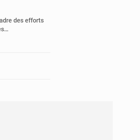
pect arrêté à Brazzaville
opards et à l’AS Otohô
adre des efforts
es…