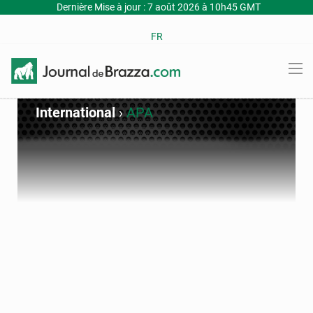
Dernière Mise à jour : 7 août 2026 à 10h45 GMT
FR
International
›
APA