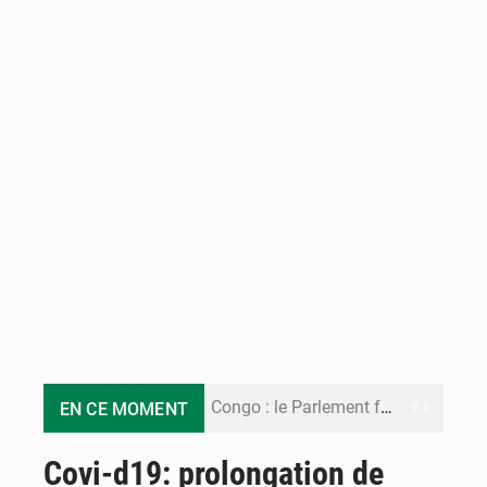
Congo : le Parlement formule 28 recommandations sur le Cadre budgétaire 2027-2029
EN CE MOMENT
Congo : Brazzaville se dote d’un plan d’action pour renforcer sa résilience climatique
Covi-d19: prolongation de