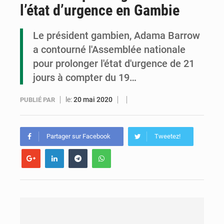
l’état d’urgence en Gambie
Congo : la Grande foire agricole pour renforcer la souveraineté alimentaire
Congo-RDC : Brazzaville et Kinshasa renforcent leur coopération en faveur de la jeunesse
Le président gambien, Adama Barrow
a contourné l'Assemblée nationale
Le Congo se dote d’un programme national pour valoriser les produits forestiers non ligneux
pour prolonger l'état d'urgence de 21
jours à compter du 19…
le:
20 mai 2020
PUBLIÉ PAR
Partager sur Facebook
Tweetez!