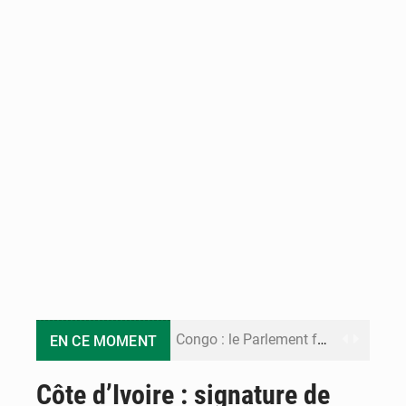
Congo : le Parlement formule 28 recommandations sur le Cadre budgétaire 2027-2029
EN CE MOMENT
Congo : Brazzaville se dote d’un plan d’action pour renforcer sa résilience climatique
Côte d’Ivoire : signature de