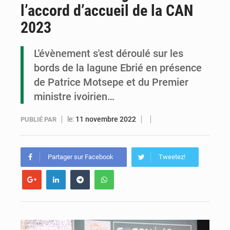
l’accord d’accueil de la CAN
Congo : la Grande foire agricole pour renforcer la souveraineté alimentaire
2023
Congo-RDC : Brazzaville et Kinshasa renforcent leur coopération en faveur de la jeunesse
L'évènement s'est déroulé sur les
Le Congo se dote d’un programme national pour valoriser les produits forestiers non ligneux
bords de la lagune Ebrié en présence
de Patrice Motsepe et du Premier
ministre ivoirien…
le:
11 novembre 2022
PUBLIÉ PAR
Partager sur Facebook
Tweetez!