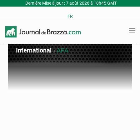
Dernière Mise à jour : 7 août 2026 à 10h45 GMT
FR
International
›
APA