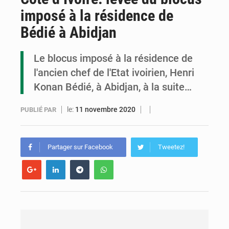
imposé à la résidence de
Cémac : la Commission présente à Denis Sassou N’Guesso sa feuille de route
Bédié à Abidjan
Assassinat de l’entrepreneur sportif Vally Amisi : le principal suspect arrêté à Brazzaville
Le blocus imposé à la résidence de
Compétitions africaines : la CAF ferme la porte à l’AC Léopards et à l’AS Otohô
l'ancien chef de l'Etat ivoirien, Henri
Konan Bédié, à Abidjan, à la suite…
le:
11 novembre 2020
PUBLIÉ PAR
Partager sur Facebook
Tweetez!