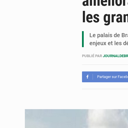
amélior
les gra
Le palais de Br
enjeux et les d
PUBLIÉ PAR
JOURNALDEB
Partager sur Face