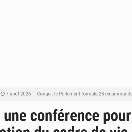
7 août 2026
Congo : le Parlement formule 28 recommandations sur le Cad
7 août 2026
Congo : Brazzaville se dote d’un plan d’action pour renforcer
 une conférence pour
7 août 2026
Congo : la Grande foire agricole pour renforcer la sou