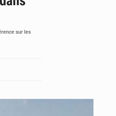
 dans
en faveur de la jeunesse
its forestiers non ligneux
érence sur les