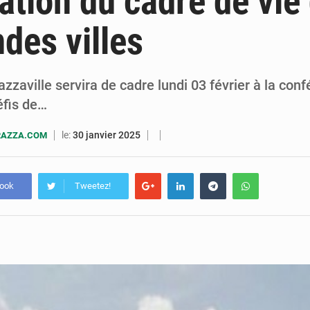
ation du cadre de vie
7 août 2026
Congo-RDC : Brazzaville et Kinshasa renforcent leur coopération 
ndes villes
6 août 2026
Le Congo se dote d’un programme national pour valoriser les produ
azzaville servira de cadre lundi 03 février à la conf
éfis de…
le:
30 janvier 2025
RAZZA.COM
book
Tweetez!