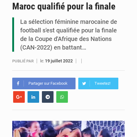
Maroc qualifié pour la finale
Congo : la Grande foire agricole pour renforcer la souveraineté alimentaire
Congo-RDC : Brazzaville et Kinshasa renforcent leur coopération en faveur de la jeunesse
La sélection féminine marocaine de
football s'est qualifiée pour la finale
Le Congo se dote d’un programme national pour valoriser les produits forestiers non ligneux
de la Coupe d'Afrique des Nations
(CAN-2022) en battant…
le:
19 juillet 2022
PUBLIÉ PAR
Partager sur Facebook
Tweetez!