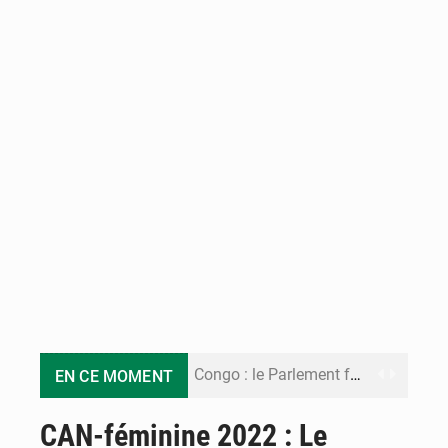
Congo : le Parlement formule 28 recommandations sur le Cadre budgétaire 2027-2029
EN CE MOMENT
Congo : Brazzaville se dote d’un plan d’action pour renforcer sa résilience climatique
CAN-féminine 2022 : Le