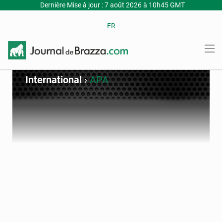
Dernière Mise à jour : 7 août 2026 à 10h45 GMT
FR
International
›
APA