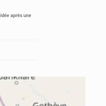
o sa feuille de route
pect arrêté à Brazzaville
vidée après une