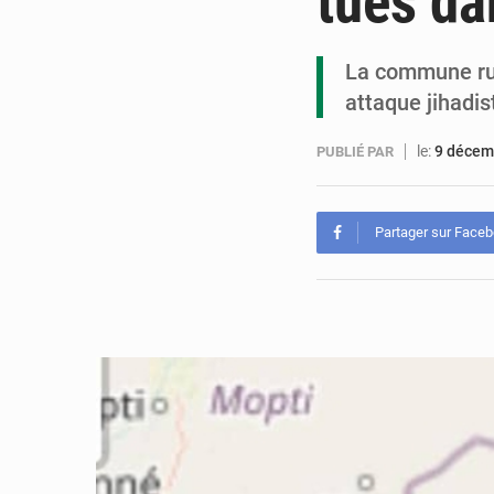
tués da
La commune rur
attaque jihadis
le:
9 décem
PUBLIÉ PAR
Partager sur Face