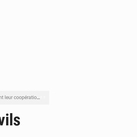
en faveur de la jeunesse
its forestiers non ligneux
vils
rer les investissements