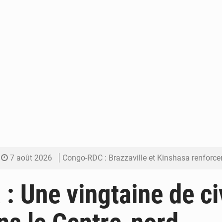
7 août 2026
Congo-RDC : Brazzaville et Kinshasa renforcent leur coopération 
6 août 2026
Le Congo se dote d’un programme national pour valoriser les produ
 : Une vingtaine de ci
5 août 2026
Congo-Électricité : la BAD renforce son appui pour accélé