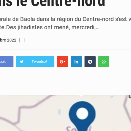
ns le Centre-nord
5 août 2026
Cémac : la Commission présente à Denis Sassou N’Guess
5 août 2026
Assassinat de l’entrepreneur sportif Vally Amisi : le principal sus
ale de Baola dans la région du Centre-nord s'est 
te.Des jihadistes ont mené, mercredi,…
bre 2022
book
Tweetez!