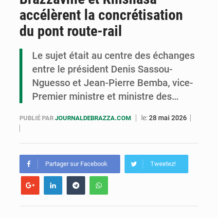
accélèrent la concrétisation
Cémac : la Commission présente à Denis Sassou N’Guesso sa feuille de route
du pont route-rail
Assassinat de l’entrepreneur sportif Vally Amisi : le principal suspect arrêté à Brazzaville
Le sujet était au centre des échanges
Compétitions africaines : la CAF ferme la porte à l’AC Léopards et à l’AS Otohô
entre le président Denis Sassou-
Nguesso et Jean-Pierre Bemba, vice-
Premier ministre et ministre des…
le:
28 mai 2026
PUBLIÉ PAR
JOURNALDEBRAZZA.COM
Partager sur Facebook
Tweetez!