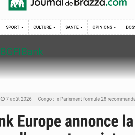
SPORT
CULTURE
SANTÉ
OPINIONS
DOS
 BGFIBank
7 août 2026
Congo : le Parlement formule 28 recommandations sur le Cad
7 août 2026
Congo : Brazzaville se dote d’un plan d’action pour renforcer
nk Europe annonce la
7 août 2026
Congo : la Grande foire agricole pour renforcer la sou