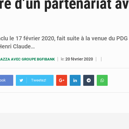
re d’un partenariat a
7 août 2026
Congo-RDC : Brazzaville et Kinshasa renforcent leur coopération 
6 août 2026
Le Congo se dote d’un programme national pour valoriser les produ
clu le 17 février 2020, fait suite à la venue du PD
Henri Claude…
le:
20 février 2020
AZZA AVEC GROUPE BGFIBANK
book
Tweetez!