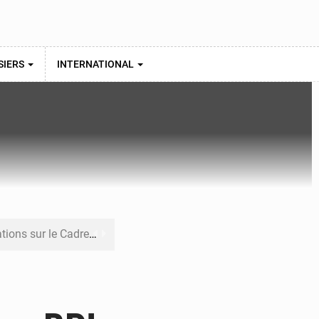
SIERS
INTERNATIONAL
re budgétaire 2027-2029
 sa résilience climatique
veraineté alimentaire