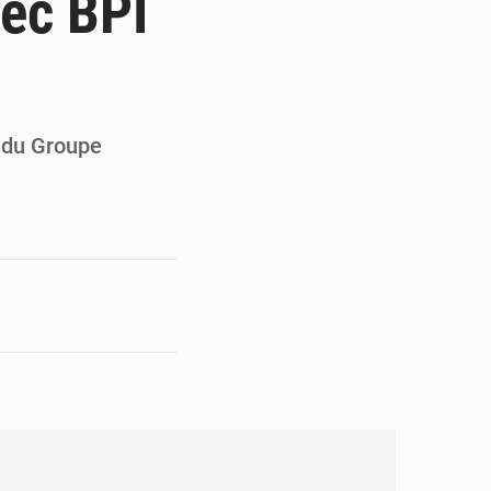
vec BPI
en faveur de la jeunesse
its forestiers non ligneux
G du Groupe