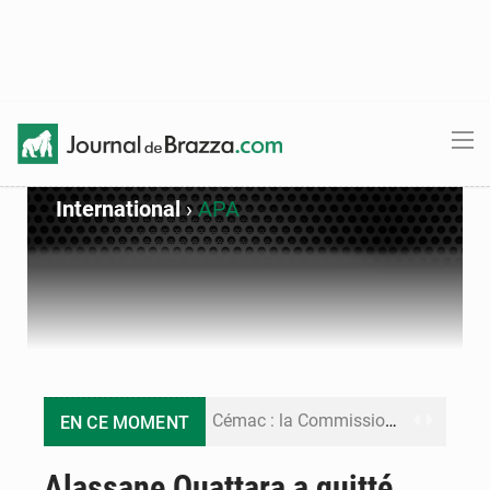
International
›
APA
Cémac : la Commission présente à Denis Sassou N’Guesso sa feuille de route
EN CE MOMENT
Assassinat de l’entrepreneur sportif Vally Amisi : le principal suspect arrêté à Brazzaville
Alassane Ouattara a quitté