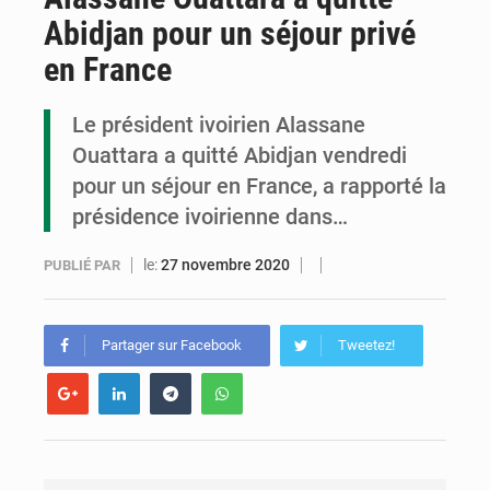
Abidjan pour un séjour privé
Compétitions africaines : la CAF ferme la porte à l’AC Léopards et à l’AS Otohô
en France
Congo : l’UDSN célèbre 393 nouveaux diplômés et mise sur l’excellence académique
Le président ivoirien Alassane
Congo : deux nouveaux ambassadeurs présentent leurs lettres de créance
Ouattara a quitté Abidjan vendredi
pour un séjour en France, a rapporté la
présidence ivoirienne dans…
le:
27 novembre 2020
PUBLIÉ PAR
Partager sur Facebook
Tweetez!