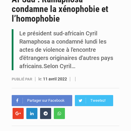
condamne la xénophobie et
Congo : la Grande foire agricole pour renforcer la souveraineté alimentaire
l’homophobie
Congo-RDC : Brazzaville et Kinshasa renforcent leur coopération en faveur de la jeunesse
Le président sud-africain Cyril
Le Congo se dote d’un programme national pour valoriser les produits forestiers non ligneux
Ramaphosa a condamné lundi les
actes de violence à l'encontre
d'étrangers originaires d'autres pays
africains.Selon Cyril…
le:
11 avril 2022
PUBLIÉ PAR
Partager sur Facebook
Tweetez!