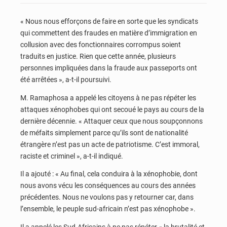
« Nous nous efforçons de faire en sorte que les syndicats
qui commettent des fraudes en matière d’immigration en
collusion avec des fonctionnaires corrompus soient
traduits en justice. Rien que cette année, plusieurs
personnes impliquées dans la fraude aux passeports ont
été arrêtées », a-t-il poursuivi.
M. Ramaphosa a appelé les citoyens à ne pas répéter les
attaques xénophobes qui ont secoué le pays au cours de la
dernière décennie. « Attaquer ceux que nous soupçonnons
de méfaits simplement parce qu’ils sont de nationalité
étrangère n’est pas un acte de patriotisme. C’est immoral,
raciste et criminel », a-t-il indiqué.
Il a ajouté : « Au final, cela conduira à la xénophobie, dont
nous avons vécu les conséquences au cours des années
précédentes. Nous ne voulons pas y retourner car, dans
l’ensemble, le peuple sud-africain n’est pas xénophobe ».
Il a appelé les Sud-Africains à ne pas répéter « la brutalité et