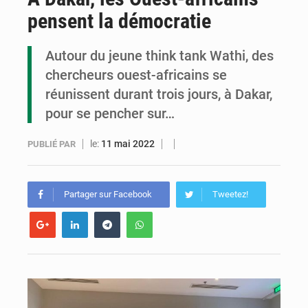
pensent la démocratie
Assassinat de l’entrepreneur sportif Vally Amisi : le principal suspect arrêté à Brazzaville
Compétitions africaines : la CAF ferme la porte à l’AC Léopards et à l’AS Otohô
Autour du jeune think tank Wathi, des
chercheurs ouest-africains se
Congo : l’UDSN célèbre 393 nouveaux diplômés et mise sur l’excellence académique
réunissent durant trois jours, à Dakar,
pour se pencher sur…
le:
11 mai 2022
PUBLIÉ PAR
Partager sur Facebook
Tweetez!