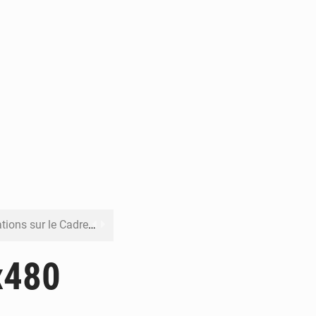
re budgétaire 2027-2029
 sa résilience climatique
x480
veraineté alimentaire