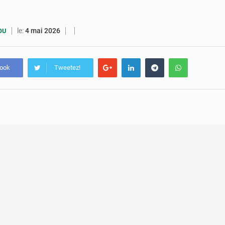
7 août 2026
Congo-RDC : Brazzaville et Kinshasa renforcent leur coopération 
6 août 2026
Le Congo se dote d’un programme national pour valoriser les produ
le:
4 mai 2026
OU
book
Tweetez!