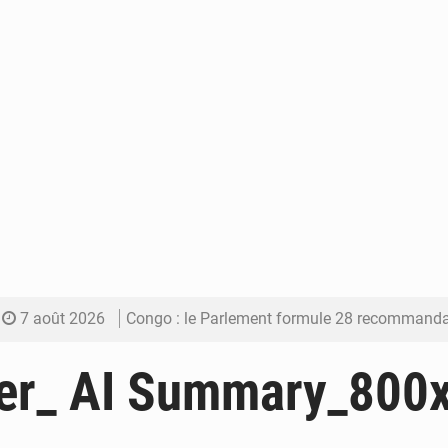
7 août 2026
Congo : le Parlement formule 28 recommandations sur le Cad
7 août 2026
Congo : Brazzaville se dote d’un plan d’action pour renforcer
er_ AI Summary_800
7 août 2026
Congo : la Grande foire agricole pour renforcer la sou