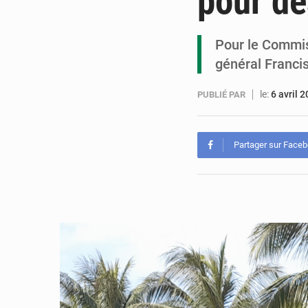
pour de
Pour le Commis
général Franci
le:
6 avril 
PUBLIÉ PAR
Partager sur Face