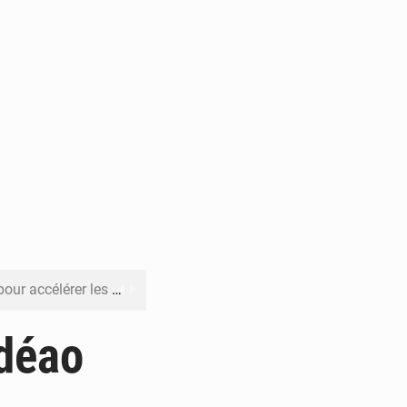
rer les investissements
o sa feuille de route
édéao
pect arrêté à Brazzaville