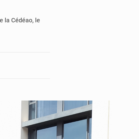
opards et à l’AS Otohô
’excellence académique
e la Cédéao, le