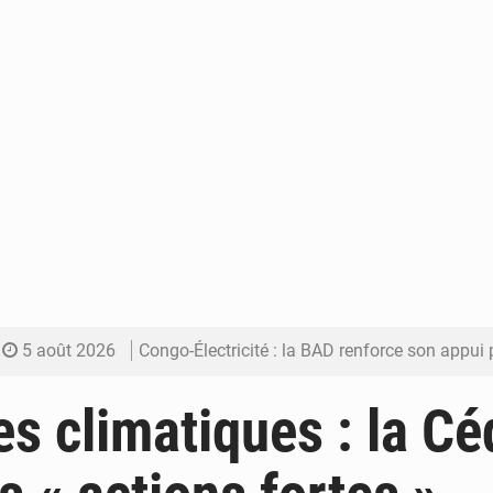
5 août 2026
Congo-Électricité : la BAD renforce son appui pour accélé
5 août 2026
Cémac : la Commission présente à Denis Sassou N’Guess
s climatiques : la C
5 août 2026
Assassinat de l’entrepreneur sportif Vally Amisi : le principal sus