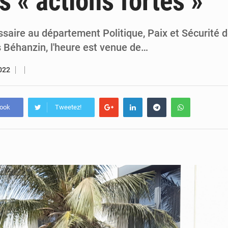
s « actions fortes »
5 août 2026
Compétitions africaines : la CAF ferme la porte à l’AC Lé
4 août 2026
Congo : l’UDSN célèbre 393 nouveaux diplômés et mise sur l
saire au département Politique, Paix et Sécurité d
s Béhanzin, l'heure est venue de…
2022
book
Tweetez!