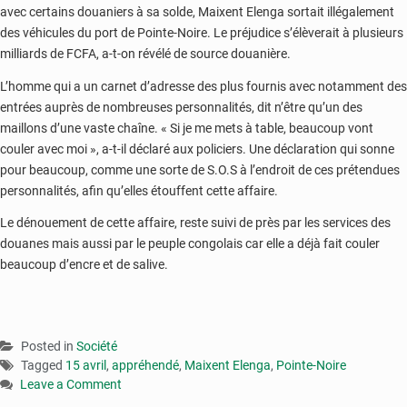
avec certains douaniers à sa solde, Maixent Elenga sortait illégalement
des véhicules du port de Pointe-Noire. Le préjudice s’élèverait à plusieurs
milliards de FCFA, a-t-on révélé de source douanière.
L’homme qui a un carnet d’adresse des plus fournis avec notamment des
entrées auprès de nombreuses personnalités, dit n’être qu’un des
maillons d’une vaste chaîne. « Si je me mets à table, beaucoup vont
couler avec moi », a-t-il déclaré aux policiers. Une déclaration qui sonne
pour beaucoup, comme une sorte de S.O.S à l’endroit de ces prétendues
personnalités, afin qu’elles étouffent cette affaire.
Le dénouement de cette affaire, reste suivi de près par les services des
douanes mais aussi par le peuple congolais car elle a déjà fait couler
beaucoup d’encre et de salive.
Posted in
Société
Tagged
15 avril
,
appréhendé
,
Maixent Elenga
,
Pointe-Noire
Leave a Comment
on