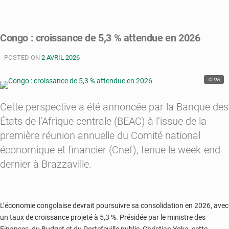
on
Congo
:
Congo : croissance de 5,3 % attendue en 2026
la
BEAC
POSTED ON
2 AVRIL 2026
prévoit
une
© DR
croissance
de
5,2
Cette perspective a été annoncée par la Banque des
%
États de l’Afrique centrale (BEAC) à l’issue de la
en
première réunion annuelle du Comité national
2026
économique et financier (Cnef), tenue le week-end
dernier à Brazzaville.
L’économie congolaise devrait poursuivre sa consolidation en 2026, avec
un taux de croissance projeté à 5,3 %. Présidée par le ministre des
Finances, du Budget et du Portefeuille public, Christian Yoka, cette