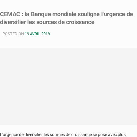
Congo
:
CEMAC : la Banque mondiale souligne l’urgence de
vers
diversifier les sources de croissance
nouvel
accord
POSTED ON
de
19 AVRIL 2018
financement
entre
Brazzaville
et
le
FMI
L’urgence de diversifier les sources de croissance se pose avec plus