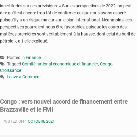
incertitudes sur ces prévisions. « Sur les perspectives de 2022, on peut
dire qu’il est encore trop tôt de confirmer ce que nous avons espéré,
puisqu’il y a un risque majeur sur le plan international. Néanmoins, ces
perspectives pourraient nous être favorables, puisque les cours des
matières premières sont véritablement à la hausse, dont celui du baril de
pétrole », a-t-elle expliqué.
Posted in
Finance
Tagged
Comité national économique et financier
,
Congo
,
Croissance
Leave a Comment
on
Congo
:
Congo : vers nouvel accord de financement entre
vers
Brazzaville et le FMI
une
croissance
POSTED ON
de
1 OCTOBRE 2021
–
1,5