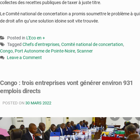
collectes des recettes publiques de taxer à juste titre.
Le Comité national de concertation a promis soumettre le problème à qui
de droit afin qu’une solution idoine soit vite trouvée.
Posted in
L'Eco en +
Tagged
Chefs d'entreprises
,
Comité national de concertation
,
Congo
,
Port Autonome de Pointe-Noire
,
Scanner
Leave a Comment
on
Congo-
Pointe-
Congo : trois entreprises vont générer environ 931
Noire
emplois directs
:
le
POSTED ON
patronat
30 MARS 2022
demande
l’opérationnalisation
du
scanner
du