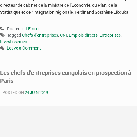
directeur de cabinet de la ministre de l’Economie, du Plan, de la
Statistique et de l’Intégration régionale, Ferdinand Sosthène Likouka.
Posted in
L'Eco en +
Tagged
Chefs d'entreprises
,
CNI
,
Emplois directs
,
Entreprises
,
Investissement
Leave a Comment
on
Congo
:
Les chefs d’entreprises congolais en prospection à
trois
Paris
entreprises
vont
POSTED ON
générer
24 JUIN 2019
environ
931
emplois
directs