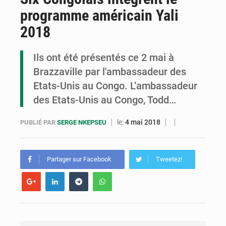
programme américain Yali
Congo : la Grande foire agricole pour renforcer la souveraineté alimentaire
2018
Congo-RDC : Brazzaville et Kinshasa renforcent leur coopération en faveur de la jeunesse
Ils ont été présentés ce 2 mai à
Le Congo se dote d’un programme national pour valoriser les produits forestiers non ligneux
Brazzaville par l'ambassadeur des
Etats-Unis au Congo. L’ambassadeur
des Etats-Unis au Congo, Todd…
le:
4 mai 2018
PUBLIÉ PAR
SERGE NKEPSEU
Partager sur Facebook
Tweetez!