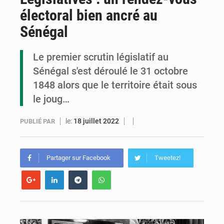
électoral bien ancré au
Congo : la Grande foire agricole pour renforcer la souveraineté alimentaire
Sénégal
Congo-RDC : Brazzaville et Kinshasa renforcent leur coopération en faveur de la jeunesse
Le premier scrutin législatif au
Le Congo se dote d’un programme national pour valoriser les produits forestiers non ligneux
Sénégal s'est déroulé le 31 octobre
1848 alors que le territoire était sous
le joug…
le:
18 juillet 2022
PUBLIÉ PAR
Partager sur Facebook
Tweetez!