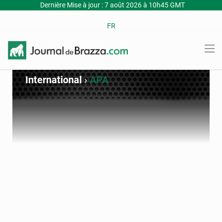
Dernière Mise à jour : 7 août 2026 à 10h45 GMT
FR
International
›
APA