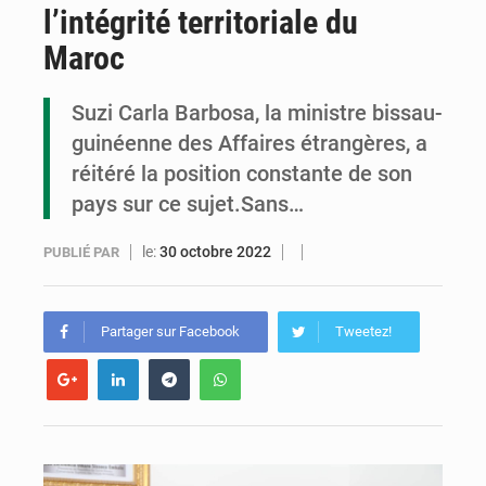
l’intégrité territoriale du
Congo : la Grande foire agricole pour renforcer la souveraineté alimentaire
Maroc
Congo-RDC : Brazzaville et Kinshasa renforcent leur coopération en faveur de la jeunesse
Suzi Carla Barbosa, la ministre bissau-
Le Congo se dote d’un programme national pour valoriser les produits forestiers non ligneux
guinéenne des Affaires étrangères, a
réitéré la position constante de son
pays sur ce sujet.Sans…
le:
30 octobre 2022
PUBLIÉ PAR
Partager sur Facebook
Tweetez!