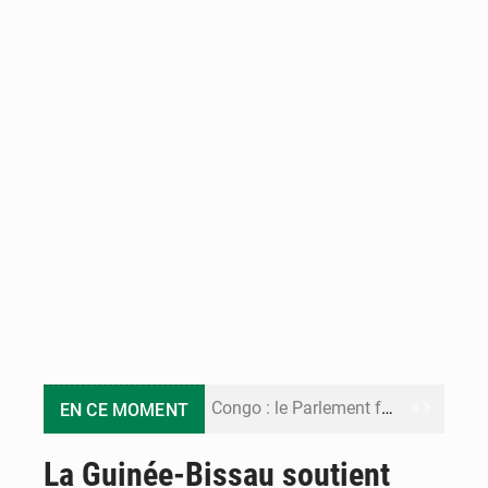
Congo : le Parlement formule 28 recommandations sur le Cadre budgétaire 2027-2029
EN CE MOMENT
Congo : Brazzaville se dote d’un plan d’action pour renforcer sa résilience climatique
La Guinée-Bissau soutient