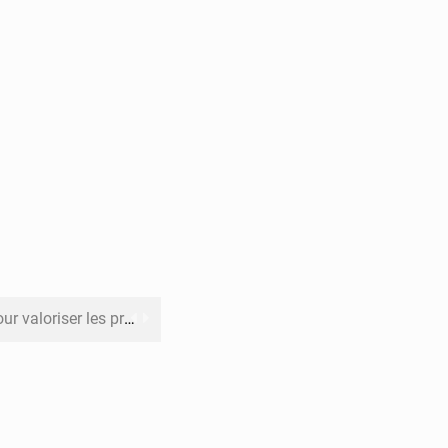
its forestiers non ligneux
rer les investissements
o sa feuille de route