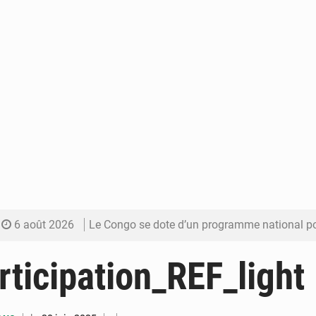
6 août 2026
Le Congo se dote d’un programme national pour valoriser les produ
5 août 2026
Congo-Électricité : la BAD renforce son appui pour accélé
ticipation_REF_light
5 août 2026
Cémac : la Commission présente à Denis Sassou N’Guess