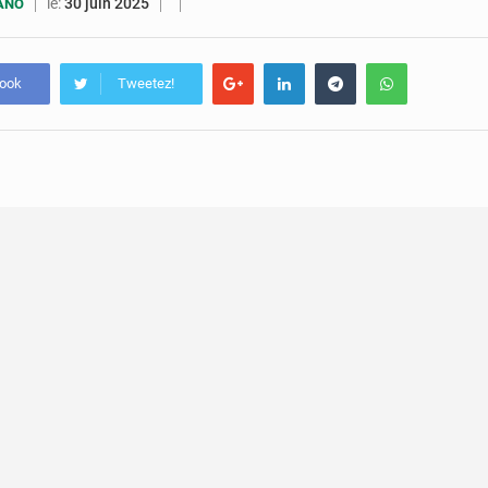
5 août 2026
Assassinat de l’entrepreneur sportif Vally Amisi : le principal sus
le:
30 juin 2025
UANO
5 août 2026
Compétitions africaines : la CAF ferme la porte à l’AC Lé
book
Tweetez!