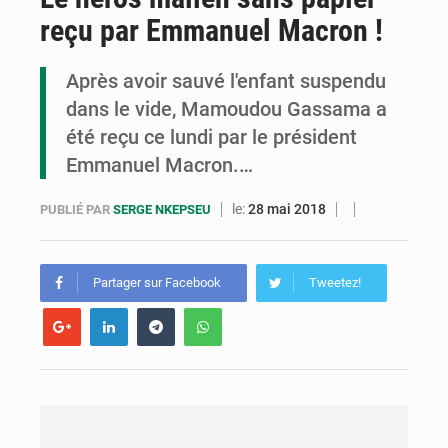
reçu par Emmanuel Macron !
Assassinat de l’entrepreneur sportif Vally Amisi : le principal suspect arrêté à Brazzaville
Compétitions africaines : la CAF ferme la porte à l’AC Léopards et à l’AS Otohô
Après avoir sauvé l'enfant suspendu
dans le vide, Mamoudou Gassama a
Congo : l’UDSN célèbre 393 nouveaux diplômés et mise sur l’excellence académique
été reçu ce lundi par le président
Emmanuel Macron.…
le:
28 mai 2018
PUBLIÉ PAR
SERGE NKEPSEU
Partager sur Facebook
Tweetez!