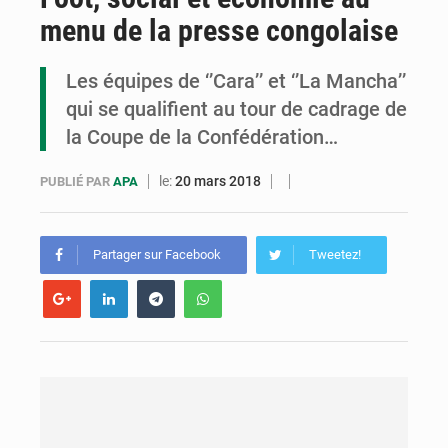
menu de la presse congolaise
Cémac : la Commission présente à Denis Sassou N’Guesso sa feuille de route
Assassinat de l’entrepreneur sportif Vally Amisi : le principal suspect arrêté à Brazzaville
Les équipes de ‘’Cara’’ et ‘’La Mancha’’
qui se qualifient au tour de cadrage de
Compétitions africaines : la CAF ferme la porte à l’AC Léopards et à l’AS Otohô
la Coupe de la Confédération…
le:
20 mars 2018
PUBLIÉ PAR
APA
Partager sur Facebook
Tweetez!