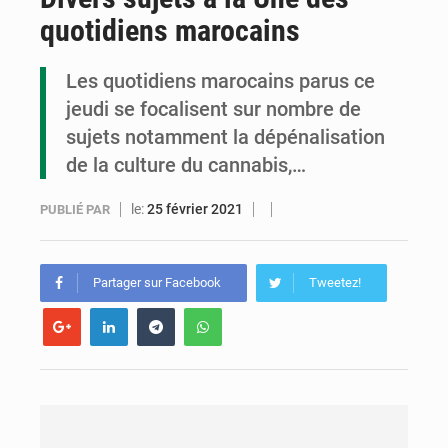
quotidiens marocains
Cémac : la Commission présente à Denis Sassou N’Guesso sa feuille de route
Assassinat de l’entrepreneur sportif Vally Amisi : le principal suspect arrêté à Brazzaville
Les quotidiens marocains parus ce
jeudi se focalisent sur nombre de
Compétitions africaines : la CAF ferme la porte à l’AC Léopards et à l’AS Otohô
sujets notamment la dépénalisation
de la culture du cannabis,…
le:
25 février 2021
PUBLIÉ PAR
Partager sur Facebook
Tweetez!