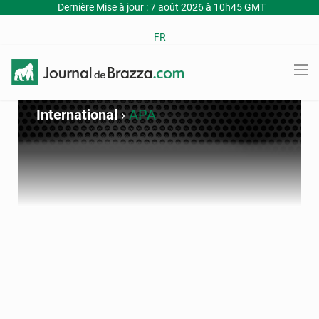
Dernière Mise à jour : 7 août 2026 à 10h45 GMT
FR
International
›
APA