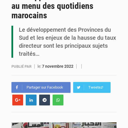
au menu des quotidiens
Congo : la Grande foire agricole pour renforcer la souveraineté alimentaire
marocains
Congo-RDC : Brazzaville et Kinshasa renforcent leur coopération en faveur de la jeunesse
Le développement des Provinces du
Le Congo se dote d’un programme national pour valoriser les produits forestiers non ligneux
Sud et les enjeux de la hausse du taux
directeur sont les principaux sujets
traités…
le:
7 novembre 2022
PUBLIÉ PAR
Partager sur Facebook
Tweetez!