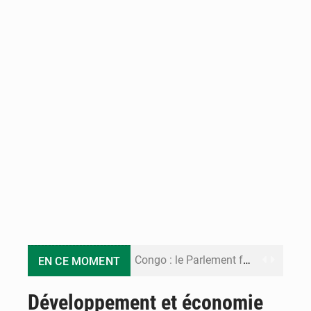
Congo : le Parlement formule 28 recommandations sur le Cadre budgétaire 2027-2029
EN CE MOMENT
Congo : Brazzaville se dote d’un plan d’action pour renforcer sa résilience climatique
Développement et économie