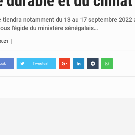
é durable et du climat
7 août 2026
Congo-RDC : Brazzaville et Kinshasa renforcent leur coopération 
6 août 2026
Le Congo se dote d’un programme national pour valoriser les produ
e tiendra notamment du 13 au 17 septembre 2022 
sous l'égide du ministère sénégalais…
 2021
book
Tweetez!