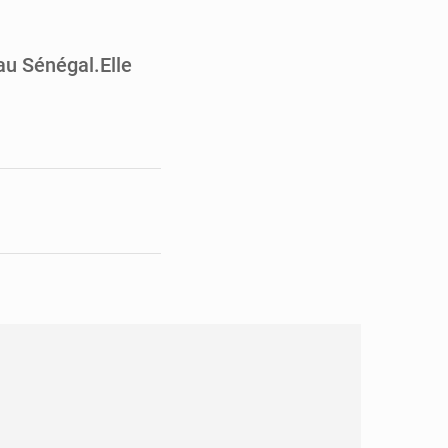
en faveur de la jeunesse
its forestiers non ligneux
au Sénégal.Elle