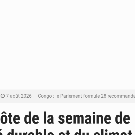
7 août 2026
Congo : le Parlement formule 28 recommandations sur le Cad
7 août 2026
Congo : Brazzaville se dote d’un plan d’action pour renforcer
ôte de la semaine de 
7 août 2026
Congo : la Grande foire agricole pour renforcer la sou