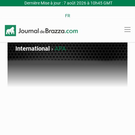
Dernière Mise à jour : 7 août 2026 à 10h45 GMT
FR
International
›
APA