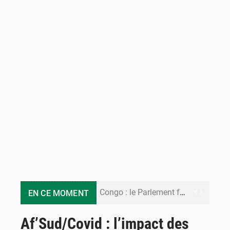
Congo : le Parlement formule 28 recommandations sur le Cadre budgétaire 2027-2029
EN CE MOMENT
Congo : Brazzaville se dote d’un plan d’action pour renforcer sa résilience climatique
Af’Sud/Covid : l’impact des