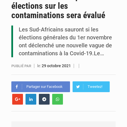
élections sur les
Congo : la Grande foire agricole pour renforcer la souveraineté alimentaire
contaminations sera évalué
Congo-RDC : Brazzaville et Kinshasa renforcent leur coopération en faveur de la jeunesse
Les Sud-Africains sauront si les
Le Congo se dote d’un programme national pour valoriser les produits forestiers non ligneux
élections générales du 1er novembre
ont déclenché une nouvelle vague de
contaminations à la Covid-19.Le…
le:
29 octobre 2021
PUBLIÉ PAR
Partager sur Facebook
Tweetez!