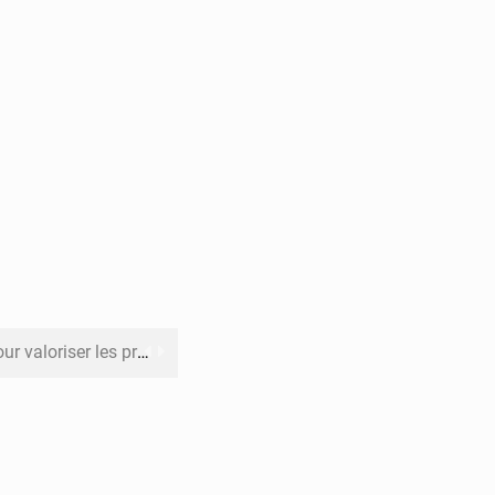
its forestiers non ligneux
rer les investissements
o sa feuille de route