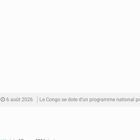
6 août 2026
Le Congo se dote d’un programme national pour valoriser les produ
5 août 2026
Congo-Électricité : la BAD renforce son appui pour accélé
5 août 2026
Cémac : la Commission présente à Denis Sassou N’Guess