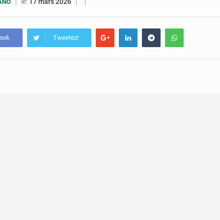
5 août 2026
Assassinat de l’entrepreneur sportif Vally Amisi : le principal sus
le:
17 mars 2026
UANO
5 août 2026
Compétitions africaines : la CAF ferme la porte à l’AC Lé
book
Tweetez!