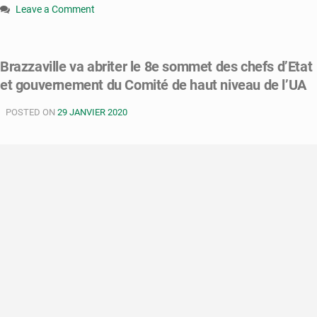
Leave a Comment
on
Congo
:
Brazzaville va abriter le 8e sommet des chefs d’Etat
la
et gouvernement du Comité de haut niveau de l’UA
crise
libyenne
POSTED ON
au
29 JANVIER 2020
centre
d’une
réunion
de
l’UA