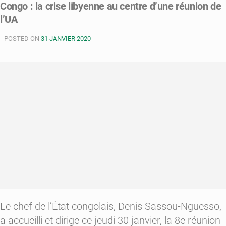
Congo : la crise libyenne au centre d’une réunion de
:
l’UA
les
dirigeants
POSTED ON
africains
31 JANVIER 2020
tentent
de
trouver
des
solutions
Le chef de l’État congolais, Denis Sassou-Nguesso,
a accueilli et dirige ce jeudi 30 janvier, la 8e réunion