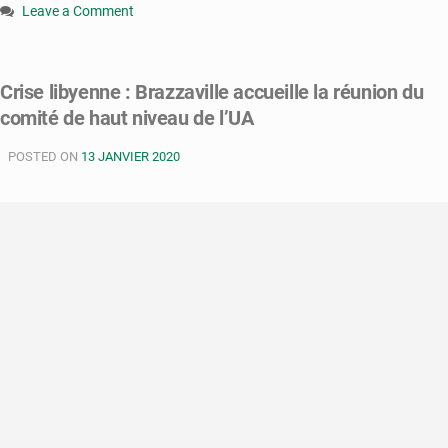
Leave a Comment
on
Brazzaville
va
Crise libyenne : Brazzaville accueille la réunion du
abriter
comité de haut niveau de l’UA
le
8e
POSTED ON
sommet
13 JANVIER 2020
des
chefs
d’Etat
et
gouvernement
du
Comité
de
haut
niveau
de
l’UA