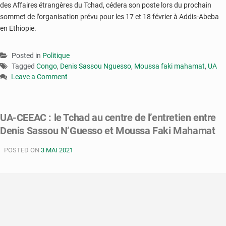
des Affaires étrangères du Tchad, cédera son poste lors du prochain
sommet de l’organisation prévu pour les 17 et 18 février à Addis-Abeba
en Ethiopie.
Posted in
Politique
Tagged
Congo
,
Denis Sassou Nguesso
,
Moussa faki mahamat
,
UA
Leave a Comment
on
Congo
:
UA-CEEAC : le Tchad au centre de l’entretien entre
Moussa
Denis Sassou N’Guesso et Moussa Faki Mahamat
Faki
Mahamat
POSTED ON
quitte
3 MAI 2021
la
tête
de
l’UA