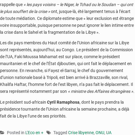
rappelle que
« les pays voisins – le Niger, le Tchad ou le Soudan – qui ont
le plus souffert de la crise »
ont, jusque-là, été largement tenus à l’écart
de toute médiation. Ce diplomate estime que « leur exclusion est étrange
voire insupportable, puisque personne ne peut ignorer le lien intime entre
la crise dans le Sahel et la fragmentation de la Libye ».
Les dix pays membres du Haut comité de l’Union africaine sur la Libye
sont représentés, aujourd’hui, au Congo. Le président de la Commission
de l’UA, Faki Moussa Mahamat est sur place, comme le président
mauritanien et le chef de l’État djiboutien, qui ont fait le déplacement en
personne. En revanche, si Fayez el-Sarraj, le chef du gouvernement
d’union nationale basé à Tripoli, est bien arrivé à Brazzaville, son rival,
Khalifa Haftar, l’homme fort de l’est libyen, n’a pas fait le déplacement. Il
sera représenté notamment par son
« ministre des Affaires étrangères »
.
Le président sud-africain
Cyril Ramaphosa
, dont le pays prendra la
présidence tournante de l’Union africaine la semaine prochaine, a déjà
fait de la Libye l’une de ses priorités.
Posted in
L'Eco en +
Tagged
Crise libyenne
,
ONU
,
UA