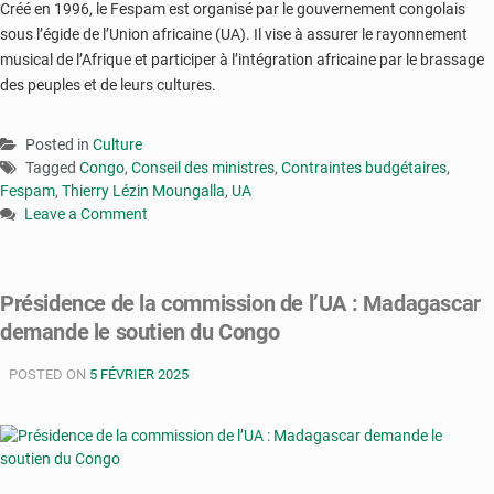
Créé en 1996, le Fespam est organisé par le gouvernement congolais
sous l’égide de l’Union africaine (UA). Il vise à assurer le rayonnement
musical de l’Afrique et participer à l’intégration africaine par le brassage
des peuples et de leurs cultures.
Posted in
Culture
Tagged
Congo
,
Conseil des ministres
,
Contraintes budgétaires
,
Fespam
,
Thierry Lézin Moungalla
,
UA
Leave a Comment
on
Congo
:
Présidence de la commission de l’UA : Madagascar
«
demande le soutien du Congo
malgré
les
POSTED ON
contraintes
5 FÉVRIER 2025
budgétaires
»
le
FESPAM
s’ouvre