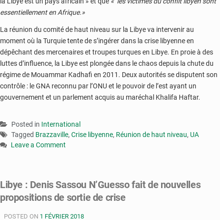
la Libye est un pays africain » et que
« les victimes du conflit libyen sont
essentiellement en Afrique.»
La réunion du comité de haut niveau sur la Libye va intervenir au
moment où la Turquie tente de s’ingérer dans la crise libyenne en
dépêchant des mercenaires et troupes turques en Libye. En proie à des
luttes d’influence, la Libye est plongée dans le chaos depuis la chute du
régime de Mouammar Kadhafi en 2011. Deux autorités se disputent son
contrôle : le GNA reconnu par l’ONU et le pouvoir de l’est ayant un
gouvernement et un parlement acquis au maréchal Khalifa Haftar.
Posted in
International
Tagged
Brazzaville
,
Crise libyenne
,
Réunion de haut niveau
,
UA
Leave a Comment
on
Crise
libyenne
Libye : Denis Sassou N’Guesso fait de nouvelles
:
propositions de sortie de crise
Brazzaville
accueille
POSTED ON
la
1 FÉVRIER 2018