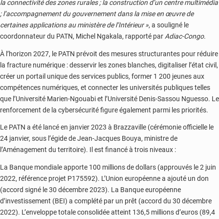
la connectivité des zones rurales ; la construction d’un centre multimédia
; l’accompagnement du gouvernement dans la mise en œuvre de
certaines applications au ministère de l’Intérieur »
, a souligné le
coordonnateur du PATN, Michel Ngakala, rapporté par
Adiac-Congo
.
À l’horizon 2027, le PATN prévoit des mesures structurantes pour réduire
la fracture numérique : desservir les zones blanches, digitaliser l’état civil,
créer un portail unique des services publics, former 1 200 jeunes aux
compétences numériques, et connecter les universités publiques telles
que l’Université Marien-Ngouabi et l’Université Denis-Sassou Nguesso. Le
renforcement de la cybersécurité figure également parmi les priorités.
Le PATN a été lancé en janvier 2023 à Brazzaville (cérémonie officielle le
24 janvier, sous l’égide de Jean-Jacques Bouya, ministre de
l’Aménagement du territoire). Il est financé à trois niveaux :
La Banque mondiale apporte 100 millions de dollars (approuvés le 2 juin
2022, référence projet P175592). L’Union européenne a ajouté un don
(accord signé le 30 décembre 2023). La Banque européenne
d’investissement (BEI) a complété par un prêt (accord du 30 décembre
2022). L’enveloppe totale consolidée atteint 136,5 millions d’euros (89,4