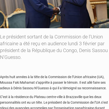
Le président sortant de la Commission de l’Union
africaine a été reçu en audience lundi 3 février par
président de la République du Congo, Denis Sassou
N’Guesso.
Après huit années à la tête de la Commission de l’Union africaine (UA),
Moussa Faki Mahamat s’apprête à passer le témoin. Il est allé faire ses
adieux à Dénis Sassou N’Guesso à qui il a témoigné sa reconnaissance.
C’est à la résidence du Plateau centre-ville à Brazzaville que les deux
personnalités ont eu un tête. Le président de la Commission de l’UA s’est
réjoui des avancées accomplies par l’organisation panafricaine durant