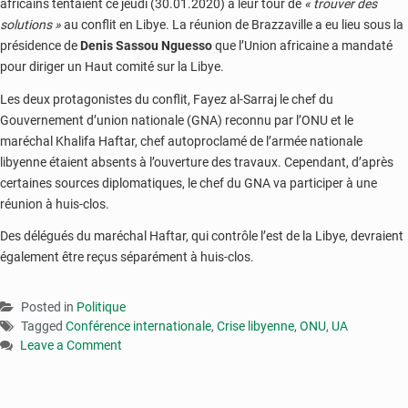
africains tentaient ce jeudi (30.01.2020) à leur tour de
« trouver des
solutions »
au conflit en Libye. La réunion de Brazzaville a eu lieu sous la
présidence de
Denis Sassou Nguesso
que l’Union africaine a mandaté
pour diriger un Haut comité sur la Libye.
Les deux protagonistes du conflit, Fayez al-Sarraj le chef du
Gouvernement d’union nationale (GNA) reconnu par l’ONU et le
maréchal Khalifa Haftar, chef autoproclamé de l’armée nationale
libyenne étaient absents à l’ouverture des travaux. Cependant, d’après
certaines sources diplomatiques, le chef du GNA va participer à une
réunion à huis-clos.
Des délégués du maréchal Haftar, qui contrôle l’est de la Libye, devraient
également être reçus séparément à huis-clos.
Posted in
Politique
Tagged
Conférence internationale
,
Crise libyenne
,
ONU
,
UA
Leave a Comment
on
Crise
libyenne