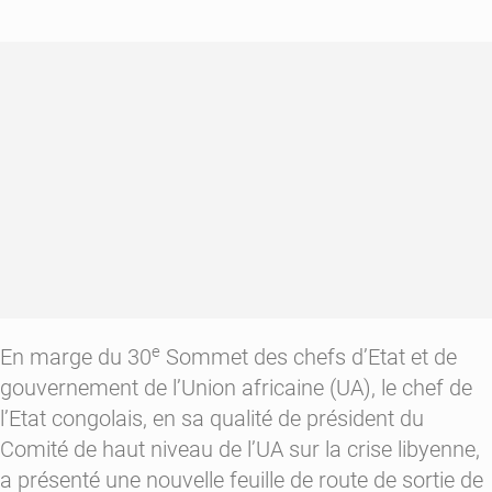
réunion
du
comité
de
haut
niveau
de
l’UA
e
En marge du 30
Sommet des chefs d’Etat et de
gouvernement de l’Union africaine (UA), le chef de
l’Etat congolais, en sa qualité de président du
Comité de haut niveau de l’UA sur la crise libyenne,
a présenté une nouvelle feuille de route de sortie de