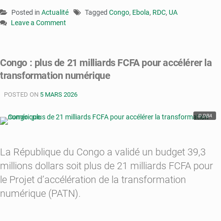
Posted in
Actualité
Tagged
Congo
,
Ebola
,
RDC
,
UA
Leave a Comment
on
Lutte
contre
Congo : plus de 21 milliards FCFA pour accélérer la
Ebola
transformation numérique
:
le
POSTED ON
Congo
5 MARS 2026
débloque
un
© DBA
million
de
dollars
La République du Congo a validé un budget 39,3
pour
millions dollars soit plus de 21 milliards FCFA pour
soutenir
le Projet d’accélération de la transformation
la
RDC
numérique (PATN).