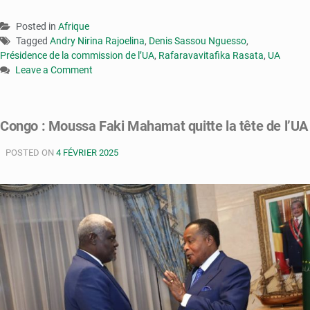
Posted in
Afrique
Tagged
Andry Nirina Rajoelina
,
Denis Sassou Nguesso
,
Présidence de la commission de l’UA
,
Rafaravavitafika Rasata
,
UA
Leave a Comment
on
Présidence
de
Congo : Moussa Faki Mahamat quitte la tête de l’UA
la
commission
POSTED ON
4 FÉVRIER 2025
de
l’UA
:
Madagascar
demande
le
soutien
du
Congo