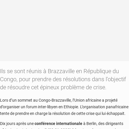
Denis
Sassou
N’Guesso
et
Moussa
Faki
Mahamat
Ils se sont réunis à Brazzaville en République du
Congo, pour prendre des résolutions dans l’objectif
de résoudre cet épineux problème de crise.
Lors d’un sommet au Congo-Brazzaville, l’Union africaine a projeté
d’organiser un forum inter-libyen en Ethiopie. L’organisation panafricaine
tente de prendre en charge la résolution de cette crise qui lui échappait.
Dix jours après une
conférence internationale
à Berlin, des dirigeants