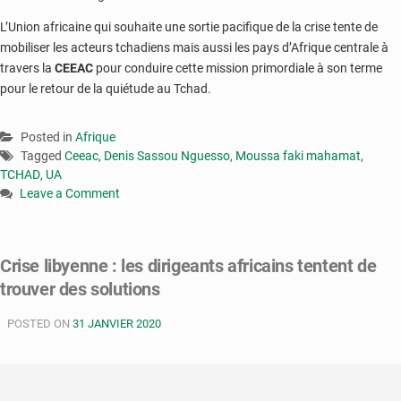
L’Union africaine qui souhaite une sortie pacifique de la crise tente de
mobiliser les acteurs tchadiens mais aussi les pays d’Afrique centrale à
travers la
CEEAC
pour conduire cette mission primordiale à son terme
pour le retour de la quiétude au Tchad.
Posted in
Afrique
Tagged
Ceeac
,
Denis Sassou Nguesso
,
Moussa faki mahamat
,
TCHAD
,
UA
Leave a Comment
on
UA-
CEEAC
Crise libyenne : les dirigeants africains tentent de
:
trouver des solutions
le
Tchad
POSTED ON
au
31 JANVIER 2020
centre
de
l’entretien
entre