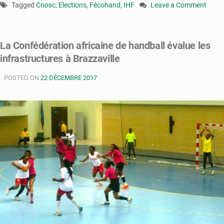
Tagged
Cnosc
,
Elections
,
Fécohand
,
IHF
Leave a Comment
on
Congo
:
La Confédération africaine de handball évalue les
la
infrastructures à Brazzaville
Fécohand
tiendra
POSTED ON
22 DÉCEMBRE 2017
ses
élections
le
03
juin
prochain