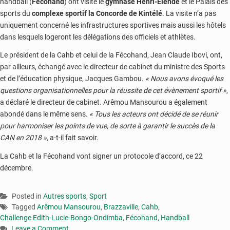
handball (
Fécohand
) ont visité le
gymnase Henri-Elendé
et le Palais des
sports du
complexe sportif la Concorde de Kintélé
. La visite n’a pas
uniquement concerné les infrastructures sportives mais aussi les hôtels
dans lesquels logeront les délégations des officiels et athlètes.
Le président de la Cahb et celui de la Fécohand, Jean Claude Ibovi, ont,
par ailleurs, échangé avec le directeur de cabinet du ministre des Sports
et de l’éducation physique, Jacques Gambou.
« Nous avons évoqué les
questions organisationnelles pour la réussite de cet évènement sportif »
,
a déclaré le directeur de cabinet. Arêmou Mansourou a également
abondé dans le même sens.
« Tous les acteurs ont décidé de se réunir
pour harmoniser les points de vue, de sorte à garantir le succès de la
CAN en 2018 »
, a-t-il fait savoir.
La Cahb et la Fécohand vont signer un protocole d’accord, ce 22
décembre.
Posted in
Autres sports
,
Sport
Tagged
Arêmou Mansourou
,
Brazzaville
,
Cahb
,
Challenge Edith-Lucie-Bongo-Ondimba
,
Fécohand
,
Handball
Leave a Comment