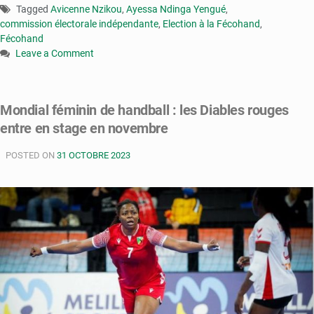
Tagged
Avicenne Nzikou
,
Ayessa Ndinga Yengué
,
commission électorale indépendante
,
Election à la Fécohand
,
Fécohand
Leave a Comment
on
Congo-
élection
Mondial féminin de handball : les Diables rouges
à
entre en stage en novembre
la
Fécohand
POSTED ON
:
31 OCTOBRE 2023
deux
candidats
s’opposent