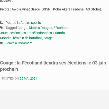
(DGSP) ;
Pivots : Awola Vihat Grâce (DGSP), Koha Akera Fredena (AS Otohô).
Posted in
Autres sports
Tagged
Congo
,
Diables Rouges
,
Fécohand
,
Joueuses locales présélectionnées
,
Luanda
,
Mondial féminin de handball
,
Stage
Leave a Comment
on
Mondial
féminin
Congo : la Fécohand tiendra ses élections le 03 juin
de
prochain
handball
:
POSTED ON
les
25 MAI 2021
Diables
rouges
entre
en
stage