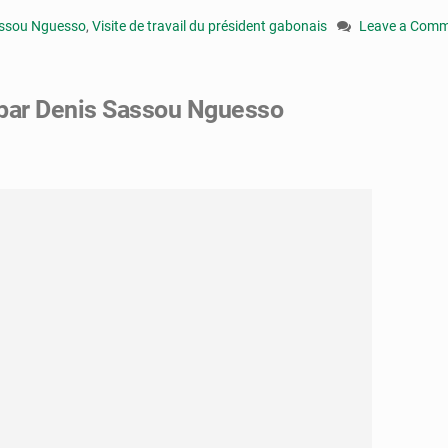
assou Nguesso
,
Visite de travail du président gabonais
Leave a Com
on
Ali
Bongo
 par Denis Sassou Nguesso
Ondimba
à
Brazzaville,
une
visite
axée
sur
la
sous-
région