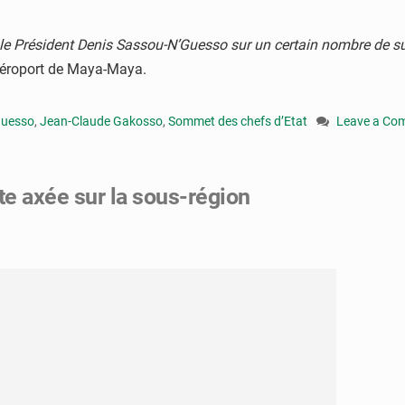
le Président Denis Sassou-N’Guesso sur un certain nombre de suj
’aéroport de Maya-Maya.
guesso
,
Jean-Claude Gakosso
,
Sommet des chefs d’Etat
Leave a Co
on
Ali
Bongo
te axée sur la sous-région
Ondimba
reçoit
Jean-
Claude
Gakosso