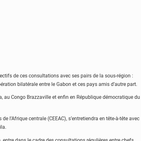
ifs de ces consultations avec ses pairs de la sous-région :
ation bilatérale entre le Gabon et ces pays amis d’autre part.
a, au Congo Brazzaville et enfin en République démocratique du
e l’Afrique centrale (CEEAC), s’entretiendra en tête-à-tête avec
la.
, entre dans le cadre des consultations régulières entre chefs