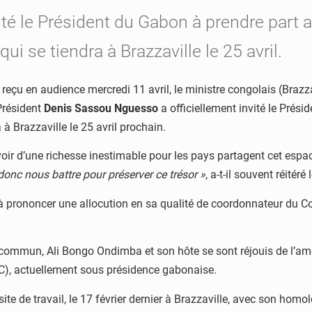
vité le Président du Gabon à prendre part
i se tiendra à Brazzaville le 25 avril.
a reçu en audience mercredi 11 avril, le ministre congolais (Brazz
 Président
Denis Sassou Nguesso
a officiellement invité le Prés
 à Brazzaville le 25 avril prochain.
voir d’une richesse inestimable pour les pays partagent cet espa
onc nous battre pour préserver ce trésor »
, a-t-il souvent réitér
é à prononcer une allocution en sa qualité de coordonnateur du C
commun, Ali Bongo Ondimba et son hôte se sont réjouis de l’améli
), actuellement sous présidence gabonaise.
te de travail, le 17 février dernier à Brazzaville, avec son ho