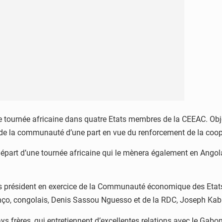
ournée africaine dans quatre Etats membres de la CEEAC. Object
de la communauté d’une part en vue du renforcement de la coopér
épart d’une tournée africaine qui le mènera également en Angol
urs président en exercice de la Communauté économique des Etats d
o, congolais, Denis Sassou Nguesso et de la RDC, Joseph Kabi
s frères, qui entretiennent d’excellentes relations avec le Gabon