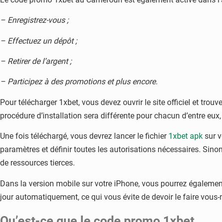
– Enregistrez-vous ;
– Effectuez un dépôt ;
– Retirer de l’argent ;
– Participez à des promotions et plus encore.
Pour télécharger 1xbet, vous devez ouvrir le site officiel et tr
procédure d’installation sera différente pour chacun d’entre eux
Une fois téléchargé, vous devrez lancer le fichier
1xbet apk
sur v
paramètres et définir toutes les autorisations nécessaires. Sinon, 
de ressources tierces.
Dans la version mobile sur votre iPhone, vous pourrez également a
jour automatiquement, ce qui vous évite de devoir le faire vous
Qu’est-ce que le code promo 1xbet