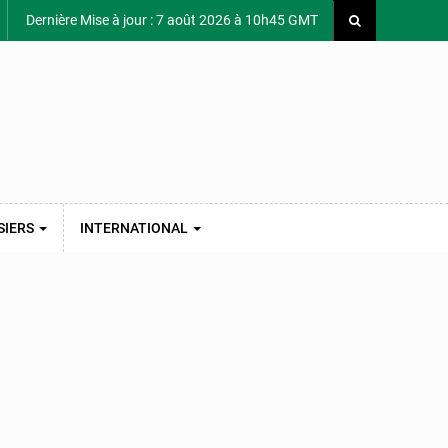
Dernière Mise à jour : 7 août 2026 à 10h45 GMT
SIERS
INTERNATIONAL