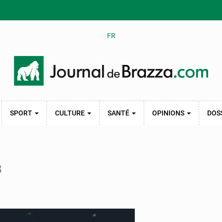
FR
SPORT
CULTURE
SANTÉ
OPINIONS
DOS
8