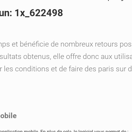
un:
1x_622498
ps et bénéficie de nombreux retours positi
résultats obtenus, elle offre donc aux ut
 les conditions et de faire des paris sur
obile
lication mobile. En plus de cela, le logiciel vous permet de :