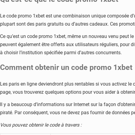
Le code promo 1xbet est une combinaison unique composée d’un e
plupart sont des paris gratuits ou d’autres cadeaux. Ces promo
Ce qu’est un code promo 1xbet, même un nouveau venu peut le 
peuvent également être offerts aux utilisateurs réguliers, pour d
à choisir l’institution spécifiée parmi d’autres concurrents.
Comment obtenir un code promo 1xbet
Les paris en ligne deviendront plus rentables si vous activez le 
page, vous trouverez quelques options pour vous aider à obtenir
Il y a beaucoup d’informations sur Internet sur la façon d’obteni
piraté. Par conséquent, vous ne devez pas fournir de données pe
Vous pouvez obtenir le code à travers :