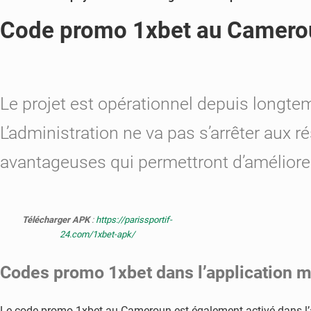
Code promo 1xbet au Camero
Le projet est opérationnel depuis longtem
L’administration ne va pas s’arrêter aux 
avantageuses qui permettront d’améliorer
Télécharger APK
:
https://parissportif-
24.com/1xbet-apk/
Codes promo 1xbet dans l’application m
Le code promo 1xbet au Cameroun est également activé dans l’app