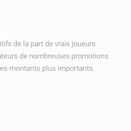
fs de la part de vrais joueurs.
ilisateurs de nombreuses promotions
 des montants plus importants.