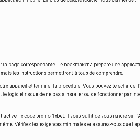
ouver la page correspondante. Le bookmaker a préparé une applica
, mais les instructions permettront à tous de comprendre.
otre appareil et terminer la procédure. Vous pouvez télécharger l’a
le logiciel risque de ne pas s’installer ou de fonctionner par inter
ctiver le code promo 1xbet. Il vous suffit de vous rendre sur l’A
-même. Vérifiez les exigences minimales et assurez-vous que l’ap