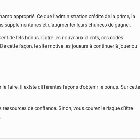
mp approprié. Ce que l’administration crédite de la prime, la
ons supplémentaires et d’augmenter leurs chances de gagner.
t de tels bonus. Outre les nouveaux clients, ces codes
De cette façon, le site motive les joueurs à continuer à jouer ou
 faire. Il existe différentes façons d’obtenir le bonus. Sur cette
s ressources de confiance. Sinon, vous courez le risque d’être
.