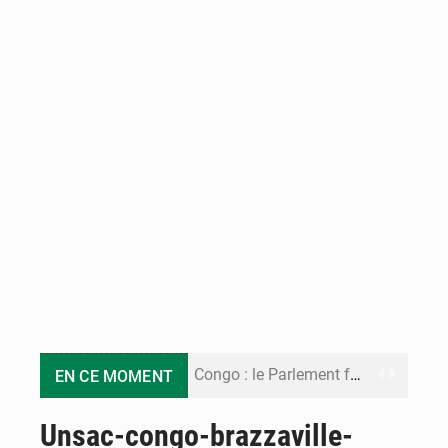
Congo : le Parlement formule 28 recommandations sur le Cadre budgétaire 2027-2029
EN CE MOMENT
Congo : Brazzaville se dote d’un plan d’action pour renforcer sa résilience climatique
Unsac-congo-brazzaville-