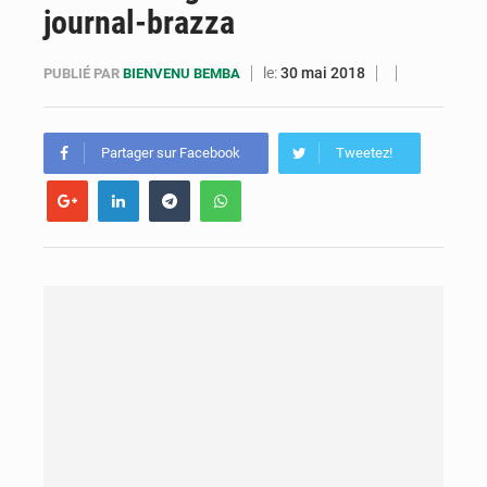
journal-brazza
Congo : la Grande foire agricole pour renforcer la souveraineté alimentaire
Congo-RDC : Brazzaville et Kinshasa renforcent leur coopération en faveur de la jeunesse
le:
30 mai 2018
PUBLIÉ PAR
BIENVENU BEMBA
Le Congo se dote d’un programme national pour valoriser les produits forestiers non ligneux
Partager sur Facebook
Tweetez!