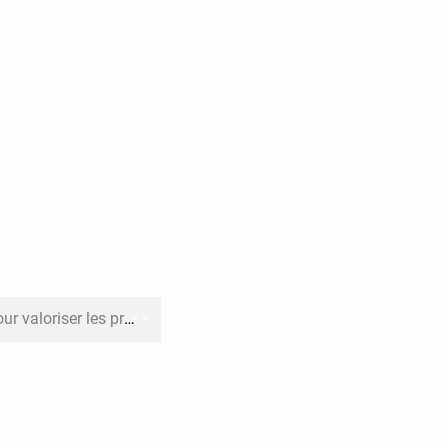
its forestiers non ligneux
rer les investissements
o sa feuille de route