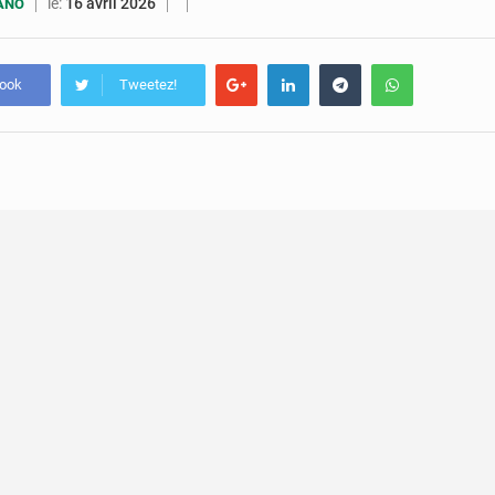
5 août 2026
Assassinat de l’entrepreneur sportif Vally Amisi : le principal sus
le:
16 avril 2026
UANO
5 août 2026
Compétitions africaines : la CAF ferme la porte à l’AC Lé
book
Tweetez!