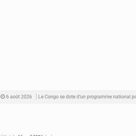
6 août 2026
Le Congo se dote d’un programme national pour valoriser les produ
5 août 2026
Congo-Électricité : la BAD renforce son appui pour accélé
5 août 2026
Cémac : la Commission présente à Denis Sassou N’Guess