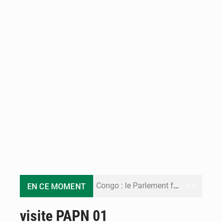
Congo : le Parlement formule 28 recommandations sur le Cadre budgétaire 2027-2029
EN CE MOMENT
Congo : Brazzaville se dote d’un plan d’action pour renforcer sa résilience climatique
visite PAPN 01