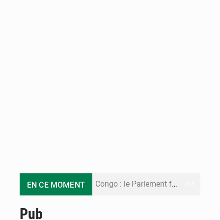
Congo : le Parlement formule 28 recommandations sur le Cadre budgétaire 2027-2029
EN CE MOMENT
Congo : Brazzaville se dote d’un plan d’action pour renforcer sa résilience climatique
Pub