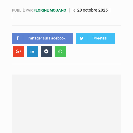
Congo : la Grande foire agricole pour renforcer la souveraineté alimentaire
le:
20 octobre 2025
PUBLIÉ PAR
FLORINE MOUANO
Congo-RDC : Brazzaville et Kinshasa renforcent leur coopération en faveur de la jeunesse
Le Congo se dote d’un programme national pour valoriser les produits forestiers non ligneux
Partager sur Facebook
Tweetez!