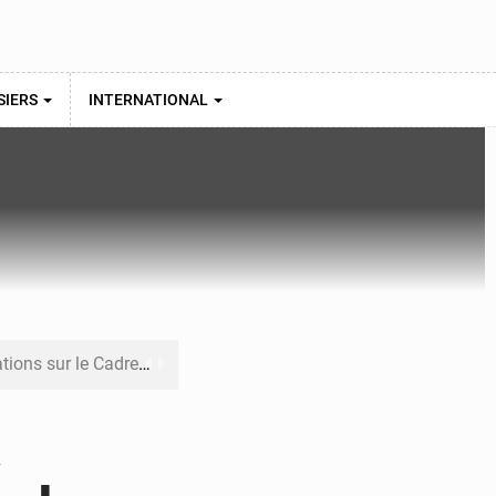
SIERS
INTERNATIONAL
re budgétaire 2027-2029
 sa résilience climatique
a
veraineté alimentaire