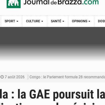
SPORT
CULTURE
SANTÉ
OPINIONS
DOS
7 août 2026
Congo : le Parlement formule 28 recommandations sur le Cad
7 août 2026
Congo : Brazzaville se dote d’un plan d’action pour renforcer
a : la GAE poursuit l
7 août 2026
Congo : la Grande foire agricole pour renforcer la sou