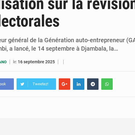
lisation sur la révisio
7 août 2026
Congo-RDC : Brazzaville et Kinshasa renforcent leur coopération 
lectorales
6 août 2026
Le Congo se dote d’un programme national pour valoriser les produ
ur général de la Génération auto-entrepreneur (GA
bi, a lancé, le 14 septembre à Djambala, la…
le:
16 septembre 2025
UANO
book
Tweetez!