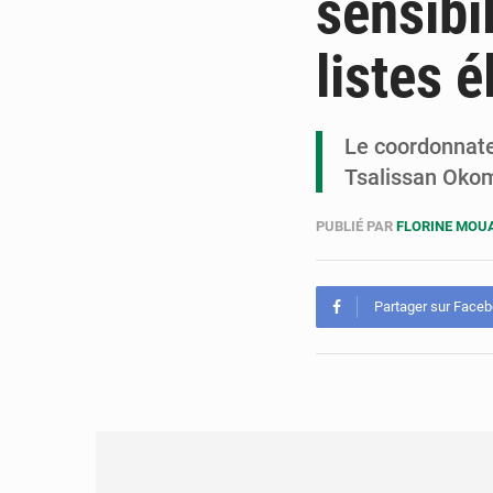
sensibi
listes é
Le coordonnate
Tsalissan Okom
PUBLIÉ PAR
FLORINE MO
Partager sur Face