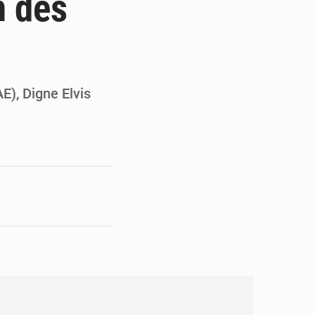
n des
en faveur de la jeunesse
its forestiers non ligneux
E), Digne Elvis