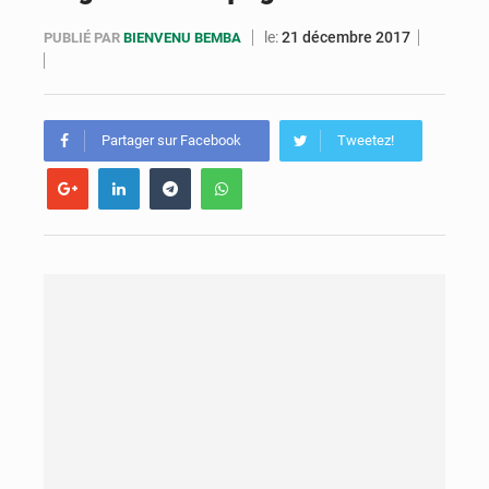
5ème édition Gala des Bacheliers : AGL Congo sacrée meilleure entreprise partenaire
le:
21 décembre 2017
PUBLIÉ PAR
BIENVENU BEMBA
Congo : l’hôpital général Edith-Lucie-Bongo-Ondimba reçoit des équipements de santé numérique
Congo : la Halc sensibilise les parlementaires aux enjeux de la lutte contre la corruption
Partager sur Facebook
Tweetez!