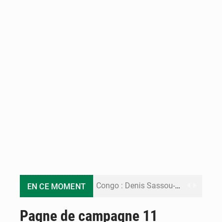
Congo : Denis Sassou-N’Guesso de retour à Brazzaville après un séjour à Oyo
EN CE MOMENT
Congo-Passeports : le gouvernement dément tout enrôlement en ligne
Pagne de campagne 11