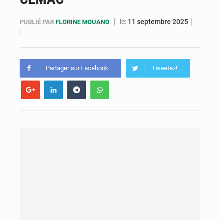
Cémac : la Commission présente à Denis Sassou N’Guesso sa feuille de route
le:
11 septembre 2025
PUBLIÉ PAR
FLORINE MOUANO
Assassinat de l’entrepreneur sportif Vally Amisi : le principal suspect arrêté à Brazzaville
Compétitions africaines : la CAF ferme la porte à l’AC Léopards et à l’AS Otohô
Partager sur Facebook
Tweetez!