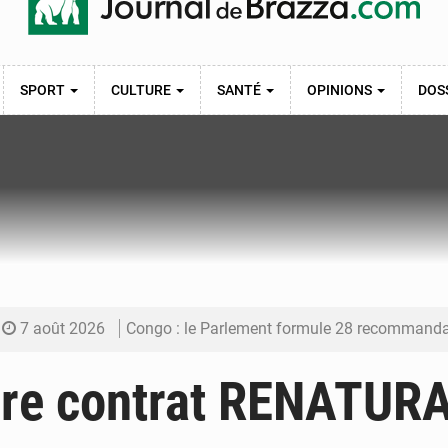
SPORT
CULTURE
SANTÉ
OPINIONS
DOS
7 août 2026
Congo : le Parlement formule 28 recommandations sur le Cad
7 août 2026
Congo : Brazzaville se dote d’un plan d’action pour renforcer
re contrat RENATURA
7 août 2026
Congo : la Grande foire agricole pour renforcer la sou