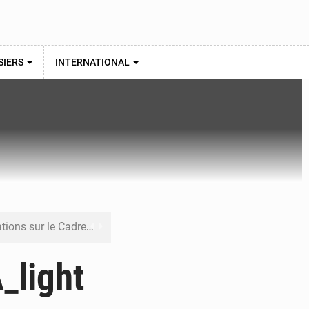
SIERS
INTERNATIONAL
re budgétaire 2027-2029
 sa résilience climatique
_light
veraineté alimentaire