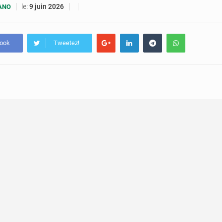
7 août 2026
Congo-RDC : Brazzaville et Kinshasa renforcent leur coopération 
le:
9 juin 2026
UANO
6 août 2026
Le Congo se dote d’un programme national pour valoriser les produ
book
Tweetez!