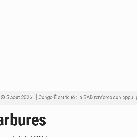
5 août 2026
Congo-Électricité : la BAD renforce son appui pour accélé
5 août 2026
Cémac : la Commission présente à Denis Sassou N’Guess
arbures
5 août 2026
Assassinat de l’entrepreneur sportif Vally Amisi : le principal sus