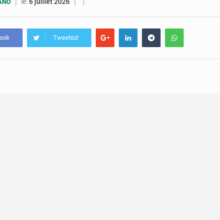
5 août 2026
Compétitions africaines : la CAF ferme la porte à l’AC Lé
le:
6 juillet 2026
UANO
4 août 2026
Congo : l’UDSN célèbre 393 nouveaux diplômés et mise sur l
book
Tweetez!