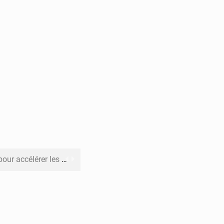
rer les investissements
o sa feuille de route
pect arrêté à Brazzaville