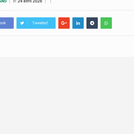
7 août 2026
Congo-RDC : Brazzaville et Kinshasa renforcent leur coopération 
le:
24 avril 2026
UANO
6 août 2026
Le Congo se dote d’un programme national pour valoriser les produ
book
Tweetez!