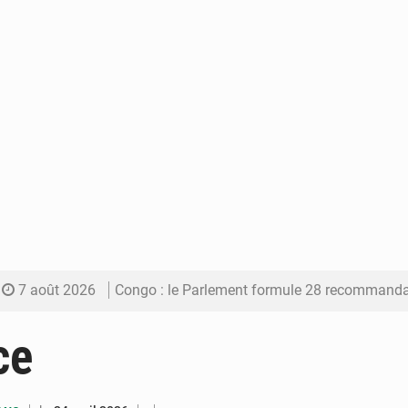
7 août 2026
Congo : le Parlement formule 28 recommandations sur le Cad
7 août 2026
Congo : Brazzaville se dote d’un plan d’action pour renforcer
ce
7 août 2026
Congo : la Grande foire agricole pour renforcer la sou