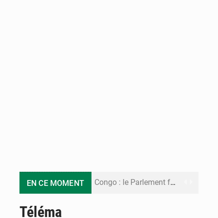
Congo : le Parlement formule 28 recommandations sur le Cadre budgétaire 2027-2029
EN CE MOMENT
Congo : Brazzaville se dote d’un plan d’action pour renforcer sa résilience climatique
Téléma