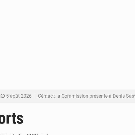
5 août 2026
Cémac : la Commission présente à Denis Sassou N’Guess
5 août 2026
Assassinat de l’entrepreneur sportif Vally Amisi : le principal sus
orts
5 août 2026
Compétitions africaines : la CAF ferme la porte à l’AC Lé