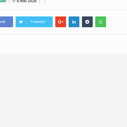
4 août 2026
Congo : l’UDSN célèbre 393 nouveaux diplômés et mise sur l
le:
6 mai 2026
UANO
3 août 2026
Congo : deux nouveaux ambassadeurs présentent leurs
book
Tweetez!