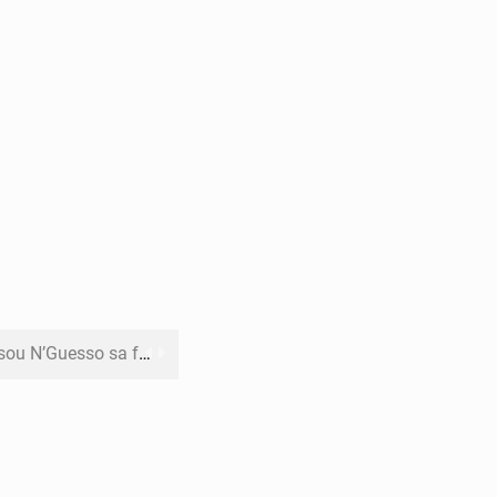
o sa feuille de route
pect arrêté à Brazzaville
opards et à l’AS Otohô