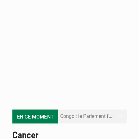
Congo : le Parlement formule 28 recommandations sur le Cadre budgétaire 2027-2029
EN CE MOMENT
Congo : Brazzaville se dote d’un plan d’action pour renforcer sa résilience climatique
Cancer