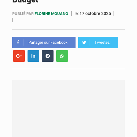
Cémac : la Commission présente à Denis Sassou N’Guesso sa feuille de route
le:
17 octobre 2025
PUBLIÉ PAR
FLORINE MOUANO
Assassinat de l’entrepreneur sportif Vally Amisi : le principal suspect arrêté à Brazzaville
Compétitions africaines : la CAF ferme la porte à l’AC Léopards et à l’AS Otohô
Partager sur Facebook
Tweetez!