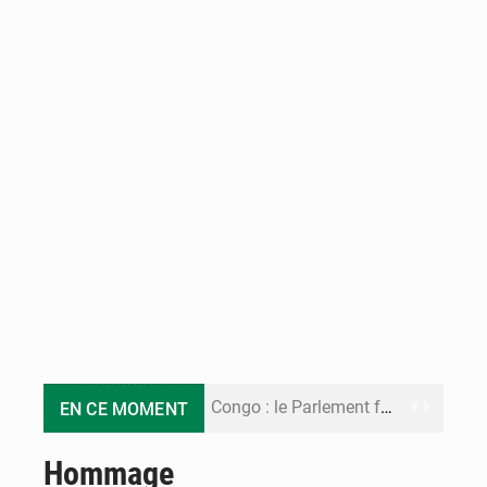
Congo : le Parlement formule 28 recommandations sur le Cadre budgétaire 2027-2029
EN CE MOMENT
Congo : Brazzaville se dote d’un plan d’action pour renforcer sa résilience climatique
Hommage