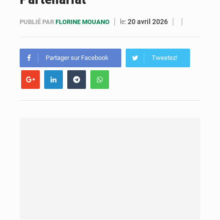
Compétitions africaines : la CAF ferme la porte à l’AC Léopards et à l’AS Otohô
le:
20 avril 2026
PUBLIÉ PAR
FLORINE MOUANO
Congo : l’UDSN célèbre 393 nouveaux diplômés et mise sur l’excellence académique
Congo : deux nouveaux ambassadeurs présentent leurs lettres de créance
Partager sur Facebook
Tweetez!