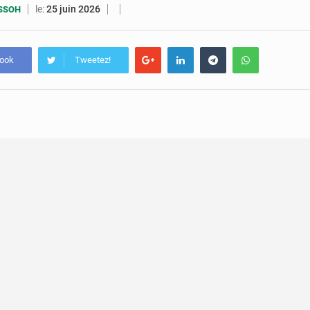
7 août 2026
Congo-RDC : Brazzaville et Kinshasa renforcent leur coopération 
le:
25 juin 2026
ESSOH
6 août 2026
Le Congo se dote d’un programme national pour valoriser les produ
book
Tweetez!