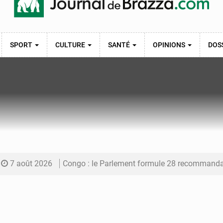
SPORT
CULTURE
SANTÉ
OPINIONS
DOS
7 août 2026
Congo : le Parlement formule 28 recommandations sur le Cad
7 août 2026
Congo : Brazzaville se dote d’un plan d’action pour renforcer
7 août 2026
Congo : la Grande foire agricole pour renforcer la sou