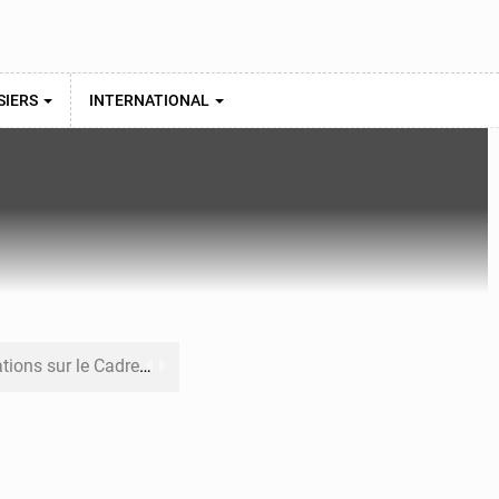
SIERS
INTERNATIONAL
re budgétaire 2027-2029
 sa résilience climatique
veraineté alimentaire